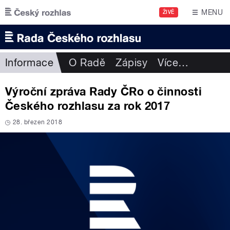
Přejít k hlavnímu obsahu
MENU
ŽIVĚ
Informace
O Radě
Zápisy
Více
…
Výroční zpráva Rady ČRo o činnosti
Českého rozhlasu za rok 2017
28. březen 2018