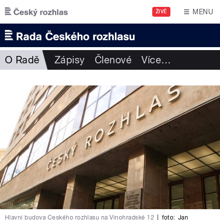
Přejít k hlavnímu obsahu
MENU
ŽIVĚ
O Radě
Zápisy
Členové
Více
…
Hlavní budova Českého rozhlasu na Vinohradské 12
|
foto:
Jan