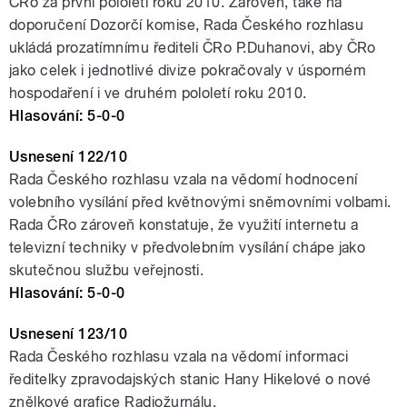
ČRo za první pololetí roku 2010. Zároveň, také na
doporučení Dozorčí komise, Rada Českého rozhlasu
ukládá prozatímnímu řediteli ČRo P.Duhanovi, aby ČRo
jako celek i jednotlivé divize pokračovaly v úsporném
hospodaření i ve druhém pololetí roku 2010.
Hlasování: 5-0-0
Usnesení 122/10
Rada Českého rozhlasu vzala na vědomí hodnocení
volebního vysílání před květnovými sněmovními volbami.
Rada ČRo zároveň konstatuje, že využití internetu a
televizní techniky v předvolebním vysílání chápe jako
skutečnou službu veřejnosti.
Hlasování: 5-0-0
Usnesení 123/10
Rada Českého rozhlasu vzala na vědomí informaci
ředitelky zpravodajských stanic Hany Hikelové o nové
znělkové grafice Radiožurnálu.