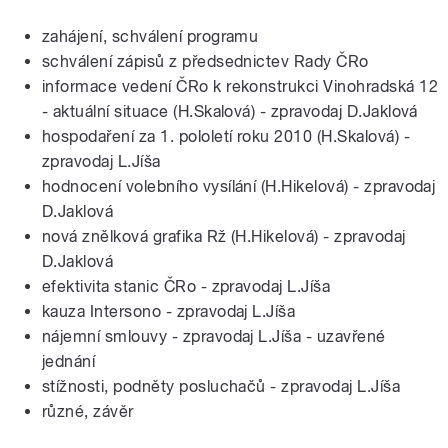
zahájení, schválení programu
schválení zápisů z předsednictev Rady ČRo
informace vedení ČRo k rekonstrukci Vinohradská 12
- aktuální situace (H.Skalová) - zpravodaj D.Jaklová
hospodaření za 1. pololetí roku 2010 (H.Skalová) -
zpravodaj L.Jíša
hodnocení volebního vysílání (H.Hikelová) - zpravodaj
D.Jaklová
nová znělková grafika Rž (H.Hikelová) - zpravodaj
D.Jaklová
efektivita stanic ČRo - zpravodaj L.Jíša
kauza Intersono - zpravodaj L.Jíša
nájemní smlouvy - zpravodaj L.Jíša - uzavřené
jednání
stížnosti, podněty posluchačů - zpravodaj L.Jíša
různé, závěr