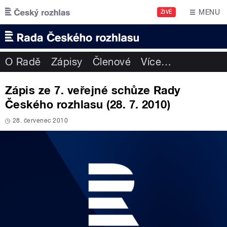
Přejít k hlavnímu obsahu
MENU
ŽIVĚ
O Radě
Zápisy
Členové
Více
…
Zápis ze 7. veřejné schůze Rady
Českého rozhlasu (28. 7. 2010)
28. červenec 2010