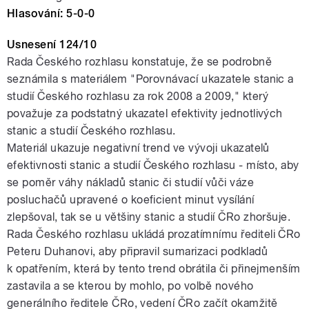
Hlasování: 5-0-0
Usnesení 124/10
Rada Českého rozhlasu konstatuje, že se podrobně
seznámila s materiálem "Porovnávací ukazatele stanic a
studií Českého rozhlasu za rok 2008 a 2009," který
považuje za podstatný ukazatel efektivity jednotlivých
stanic a studií Českého rozhlasu.
Materiál ukazuje negativní trend ve vývoji ukazatelů
efektivnosti stanic a studií Českého rozhlasu - místo, aby
se poměr váhy nákladů stanic či studií vůči váze
posluchačů upravené o koeficient minut vysílání
zlepšoval, tak se u většiny stanic a studií ČRo zhoršuje.
Rada Českého rozhlasu ukládá prozatímnímu řediteli ČRo
Peteru Duhanovi, aby připravil sumarizaci podkladů
k opatřením, která by tento trend obrátila či přinejmenším
zastavila a se kterou by mohlo, po volbě nového
generálního ředitele ČRo, vedení ČRo začít okamžitě