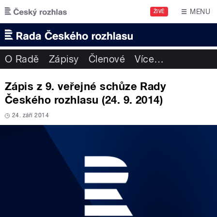
Přejít k hlavnímu obsahu
MENU
ŽIVĚ
O Radě
Zápisy
Členové
Více
…
Zápis z 9. veřejné schůze Rady
Českého rozhlasu (24. 9. 2014)
24. září 2014