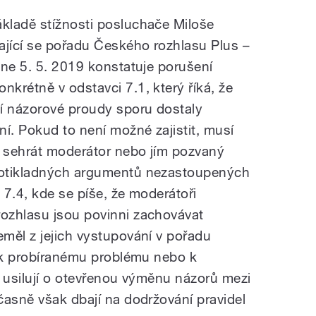
kladě stížnosti posluchače Miloše
ající se pořadu Českého rozhlasu Plus –
dne 5. 5. 2019 konstatuje porušení
krétně v odstavci 7.1, který říká, že
í názorové proudy sporu dostaly
í. Pokud to není možné zajistit, musí
a sehrát moderátor nebo jím pozvaný
rotikladných argumentů nezastoupených
i 7.4, kde se píše, že moderátoři
ozhlasu jsou povinni zachovávat
měl z jejich vystupování v pořadu
j k probíranému problému nebo k
y usilují o otevřenou výměnu názorů mezi
časně však dbají na dodržování pravidel