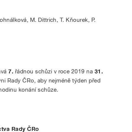
ohnálková, M. Dittrich, T. Kňourek, P.
ává
7.
řádnou schůzi v roce 2019 na
31.
yni Rady ČRo, aby nejméně týden před
 hodinu konání schůze.
ictva Rady ČRo