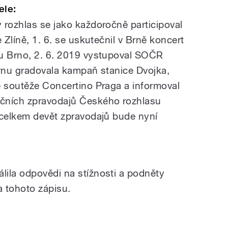
ele:
 rozhlas se jako každoročně participoval
 Zlíně, 1. 6. se uskutečnil v Brně koncert
su Brno, 2. 6. 2019 vystupoval SOČR
rvnu gradovala kampaň stanice Dvojka,
é soutěže Concertino Praga a informoval
čních zpravodajů Českého rozhlasu
 celkem devět zpravodajů bude nyní
ila odpovědi na stížnosti a podněty
a tohoto zápisu.