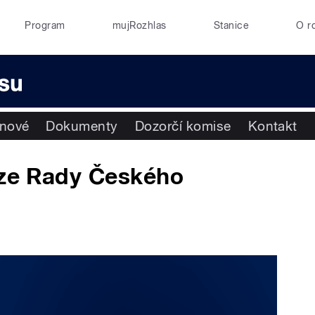
Program
mujRozhlas
Stanice
O r
enové
Dokumenty
Dozorčí komise
Kontakt
ůze Rady Českého