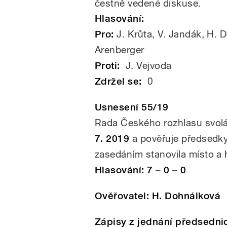
čestně vedené diskuse.
Hlasování:
Pro:
J. Krůta, V. Jandák, H. D
Arenberger
Proti:
J. Vejvoda
Zdržel se:
0
Usnesení 55/19
Rada Českého rozhlasu svol
7. 2019
a pověřuje předsedk
zasedáním stanovila místo a
Hlasování: 7 – 0 – 0
Ověřovatel: H. Dohnálková
Zápisy z jednání předsedn