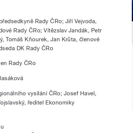
předsedkyně Rady ČRo; Jiří Vejvoda,
edové Rady ČRo; Vítězslav Jandák, Petr
ý, Tomáš Kňourek, Jan Krůta, členové
edseda DK Rady ČRo
len Rady ČRo
Vlasáková
gionálního vysílání ČRo; Josef Havel,
Vojslavský, ředitel Ekonomiky
mu