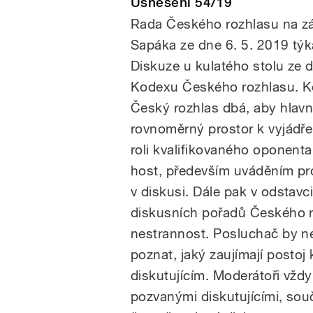
Usnesení 54/19
Rada Českého rozhlasu na zá
Sapáka ze dne 6. 5. 2019 týk
Diskuze u kulatého stolu ze 
Kodexu Českého rozhlasu. Kon
Český rozhlas dbá, aby hlavn
rovnoměrný prostor k vyjádřen
roli kvalifikovaného oponent
host, především uváděním p
v diskusi. Dále pak v odstavc
diskusních pořadů Českého r
nestrannost. Posluchač by ne
poznat, jaký zaujímají posto
diskutujícím. Moderátoři vžd
pozvanými diskutujícími, sou