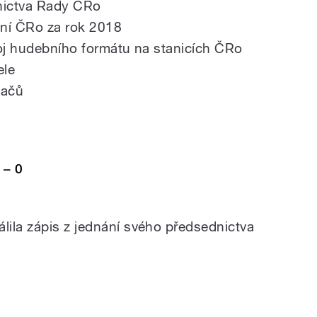
dnictva Rady ČRo
ení ČRo za rok 2018
voj hudebního formátu na stanicích ČRo
ele
hačů
 – 0
ila zápis z jednání svého předsednictva