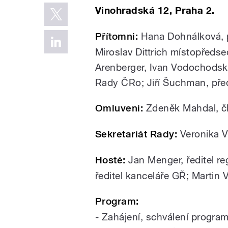
Vinohradská 12, Praha 2.
Přítomni:
Hana Dohnálková, 
Miroslav Dittrich místopředs
Arenberger, Ivan Vodochodsk
Rady ČRo; Jiří Šuchman, př
Omluveni:
Zdeněk Mahdal, č
Sekretariát Rady:
Veronika 
Hosté:
Jan Menger, ředitel re
ředitel kanceláře GŘ; Martin 
Program:
- Zahájení, schválení progra