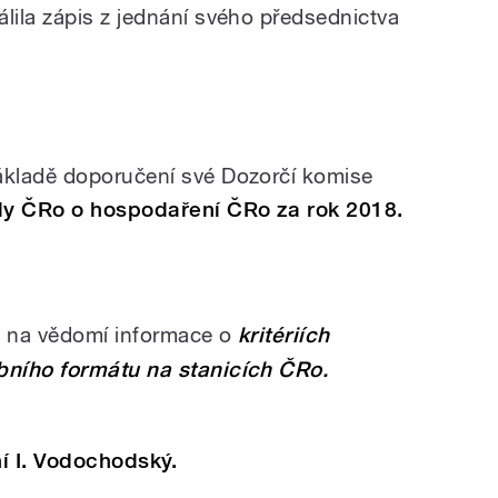
ila zápis z jednání svého předsednictva
kladě doporučení své Dozorčí komise
dy ČRo o hospodaření ČRo za rok 2018.
a na vědomí informace o
k
ritériích
bního formátu na stanicích ČRo.
í I. Vodochodský.