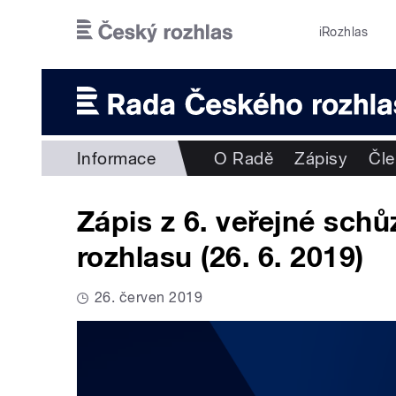
Přejít k hlavnímu obsahu
iRozhlas
Informace
O Radě
Zápisy
Čl
Zápis z 6. veřejné sch
rozhlasu (26. 6. 2019)
26. červen 2019