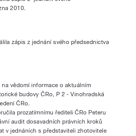
ezna 2010.
ila zápis z jednání svého předsednictva
 na vědomí informace o aktuálním
torické budovy ČRo, P 2 - Vinohradská
vedení ČRo.
učila prozatímnímu řediteli ČRo Peteru
rávní audit dosavadních právních kroků
t v jednáních s představiteli zhotovitele