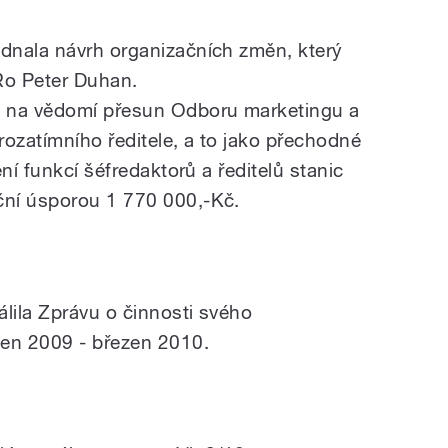
dnala návrh organizačních změn, který
ČRo Peter Duhan.
a na vědomí přesun Odboru marketingu a
zatímního ředitele, a to jako přechodné
ní funkcí šéfredaktorů a ředitelů stanic
ní úsporou 1 770 000,-Kč.
lila Zprávu o činnosti svého
zen 2009 - březen 2010.