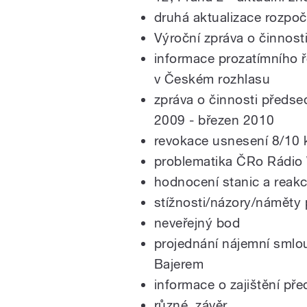
druhá aktualizace rozpo
Výroční zpráva o činnost
informace prozatímního 
v Českém rozhlasu
zpráva o činnosti předs
2009 - březen 2010
revokace usnesení 8/10 
problematika ČRo Rádio
hodnocení stanic a reakc
stížnosti/názory/náměty
neveřejný bod
projednání nájemní sml
Bajerem
informace o zajištění př
různé, závěr