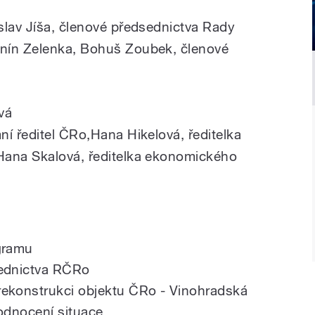
lav Jíša, členové předsednictva Rady
nín Zelenka, Bohuš Zoubek, členové
vá
í ředitel ČRo,Hana Hikelová, ředitelka
Hana Skalová, ředitelka ekonomického
ogramu
sednictva RČRo
rekonstrukci objektu ČRo - Vinohradská
hodnocení situace