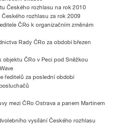
čtu Českého rozhlasu na rok 2010
i Českého rozhlasu za rok 2009
ředitele ČRo k organizačním změnám
ednictva Rady ČRo za období březen
k objektu ČRo v Peci pod Sněžkou
 Wave
e ředitelů za poslední období
 posluchačů
ouvy mezi ČRo Ostrava a panem Martinem
edvolebního vysílání Českého rozhlasu