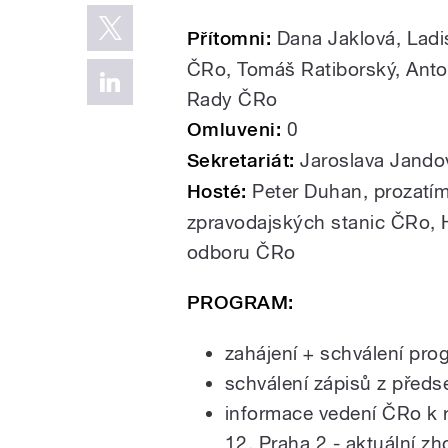
Přítomni:
Dana Jaklová, Ladis
ČRo, Tomáš Ratiborský, Anto
Rady ČRo
Omluveni:
0
Sekretariát:
Jaroslava Jando
Hosté:
Peter Duhan, prozatímn
zpravodajských stanic ČRo, 
odboru ČRo
PROGRAM:
zahájení + schválení pr
schválení zápisů z před
informace vedení ČRo k 
12, Praha 2 - aktuální z