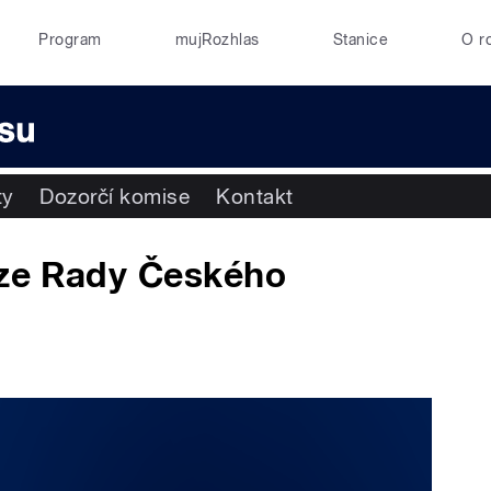
Program
mujRozhlas
Stanice
O r
ty
Dozorčí komise
Kontakt
ůze Rady Českého