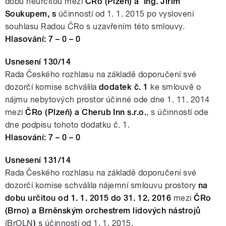
dobu neurčitou mezi
ČRo (Plzeň) a Ing. Jiřím
Soukupem, s
účinností od 1. 1. 2015 po vyslovení
souhlasu Radou ČRo s uzavřením této smlouvy.
Hlasování: 7 – 0 – 0
Usnesení 130/14
Rada Českého rozhlasu na základě doporučení své
dozorčí komise schválila
dodatek č. 1
ke smlouvě o
nájmu nebytových prostor účinné ode dne 1. 11. 2014
mezi
ČRo (Plzeň) a Cherub Inn s.r.o.
, s účinností ode
dne podpisu tohoto dodatku č. 1.
Hlasování: 7 – 0 – 0
Usnesení 131/14
Rada Českého rozhlasu na základě doporučení své
dozorčí komise schválila
nájemní smlouvu prostory
na
dobu určitou od 1. 1. 2015 do 31. 12. 2016
mezi
ČRo
(Brno) a Brněnským orchestrem lidových nástrojů
(
BrOLN
)
s účinností od 1. 1. 2015.