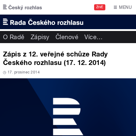
Přejít k hlavnímu obsahu
MENU
ŽIVĚ
O Radě
Zápisy
Členové
Více
…
Zápis z 12. veřejné schůze Rady
Českého rozhlasu (17. 12. 2014)
17. prosinec 2014