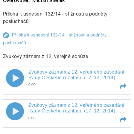
Ověřovatel: Michal Stehlík
Příloha k usnesení 132/14 - stížnosti a podněty
posluchačů
Příloha k usnesení 132/14 - stížnosti a podněty
posluchačů
Zvukový záznam z 12. veřejné schůze
Zvukový záznam z 12. veřejného zasedání
Rady Českého rozhlasu (17. 12. 2014) - 1.
část
0:00
Play /
Zvukový záznam z 12. veřejného zasedání Rady Českého rozhlasu (17. 12. 2014) - 1. část
Zvukový záznam z 12. veřejného zasedání
Rady Českého rozhlasu (17. 12. 2014) - 2.
část
0:00
Play /
Zvukový záznam z 12. veřejného zasedání Rady Českého rozhlasu (17. 12. 2014) - 2. část