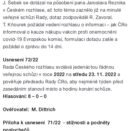
J. Šebek se dotázal na působení pana Jaroslava Reznika
v Českém rozhlase, ač toto téma zaznělo již na minulé
veřejné schůzi Rady, dotaz zodpověděl R. Zavoral.
T. Kňourek požádal vedení rozhlasu o informaci – jak ČRo
informoval o kauze nákupu vakcín proti onemocnění
covid-19 Evropskou komisí, formulaci dotazu zašle a
požádal o zprávu do 14 dní.
Usnesení 72/22
Rada Českého rozhlasu svolává jedenáctou řádnou
veřejnou schůzi v roce
2022
na
středu 23. 11. 2022
a
pověřuje předsedu Rady ČRo, aby nejméně týden před
zasedáním stanovil místo a hodinu konání schůze.
Hlasování: 8 – 0 – 0
Ověřovatel: M. Dittrich
Příloha k
usnesení 71/22 - stížnosti a podněty
posluchačů