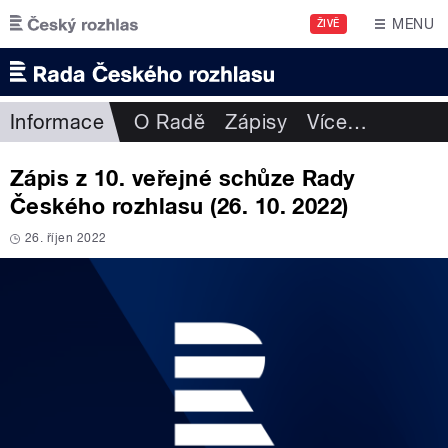
Přejít k hlavnímu obsahu
MENU
ŽIVĚ
Informace
O Radě
Zápisy
Více
…
Zápis z 10. veřejné schůze Rady
Českého rozhlasu (26. 10. 2022)
26. říjen 2022