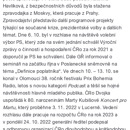
Havlíková, z bezpečnostních důvodů byla stažena
zpravodajka z Moskvy, která pracuje z Prahy.
Zpravodajství představilo další programové projekty
týkající se současné krize, prezidentské volby a dalších
témat. Dne 6. 10. byl v rozhlase na návštěvě volební
výbor PS, který zde na svém jednání schválil Výroční
zprávy o činnosti a hospodaření ČRo za rok 2021 a
doporučil je PS ke schválení. Dále GŘ informoval o
semináři na začátku října v Poslanecké sněmovně na
téma „Definice poplatníka“. Ve dnech 10. – 13. 10. se
konal v Olomouci 38. ročník festivalu Prix Bohemia
Radio, letos s novou kategorií
Podcas
t a těšil se hojné
návštěvnosti hlavně mladého publika. ČRo Dvojka
uspořádá k 80. narozeninám Marty Kubišové
Koncert pro
Martu,
který proběhne 3. 11. 2022 v Lucerně. Vedení
rozhlasu dále pracuje na rozpočtu ČRo na rok 2023 a
v pondělí 24. 10. 2022 generální ředitel podepsal
s odborovou organizací ČRo dlouhodobou a krátkodobou