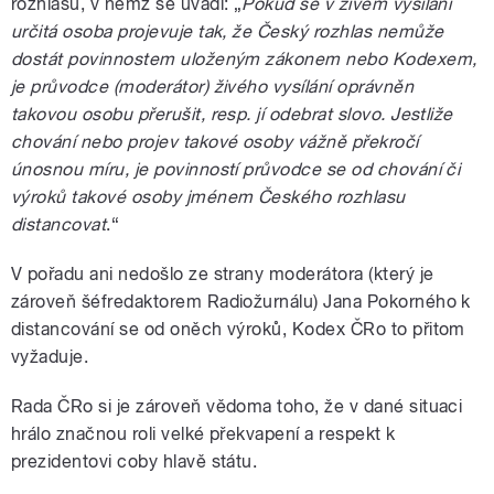
rozhlasu, v němž se uvádí: „
Pokud se v živém vysílání
určitá osoba projevuje tak, že Český rozhlas nemůže
dostát povinnostem uloženým zákonem nebo Kodexem,
je průvodce (moderátor) živého vysílání oprávněn
takovou osobu přerušit, resp. jí odebrat slovo. Jestliže
chování nebo projev takové osoby vážně překročí
únosnou míru, je povinností průvodce se od chování či
výroků takové osoby jménem Českého rozhlasu
distancovat
.“
V pořadu ani nedošlo ze strany moderátora (který je
zároveň šéfredaktorem Radiožurnálu) Jana Pokorného k
distancování se od oněch výroků, Kodex ČRo to přitom
vyžaduje.
Rada ČRo si je zároveň vědoma toho, že v dané situaci
hrálo značnou roli velké překvapení a respekt k
prezidentovi coby hlavě státu.