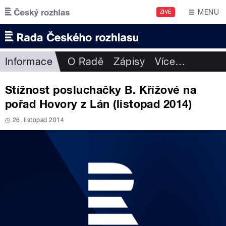
Přejít k hlavnímu obsahu
MENU
ŽIVĚ
Informace
O Radě
Zápisy
Více
…
Stížnost posluchačky B. Křížové na
pořad Hovory z Lán (listopad 2014)
26. listopad 2014