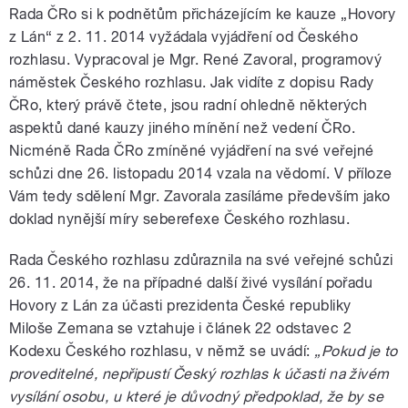
Rada ČRo si k podnětům přicházejícím ke kauze „Hovory
z Lán“ z 2. 11. 2014 vyžádala vyjádření od Českého
rozhlasu. Vypracoval je Mgr. René Zavoral, programový
náměstek Českého rozhlasu. Jak vidíte z dopisu Rady
ČRo, který právě čtete, jsou radní ohledně některých
aspektů dané kauzy jiného mínění než vedení ČRo.
Nicméně Rada ČRo zmíněné vyjádření na své veřejné
schůzi dne 26. listopadu 2014 vzala na vědomí. V příloze
Vám tedy sdělení Mgr. Zavorala zasíláme především jako
doklad nynější míry seberefexe Českého rozhlasu.
Rada Českého rozhlasu zdůraznila na své veřejné schůzi
26. 11. 2014, že na případné další živé vysílání pořadu
Hovory z Lán za účasti prezidenta České republiky
Miloše Zemana se vztahuje i článek 22 odstavec 2
Kodexu Českého rozhlasu, v němž se uvádí:
„Pokud je to
proveditelné, nepřipustí Český rozhlas k účasti na živém
vysílání osobu, u které je důvodný předpoklad, že by se