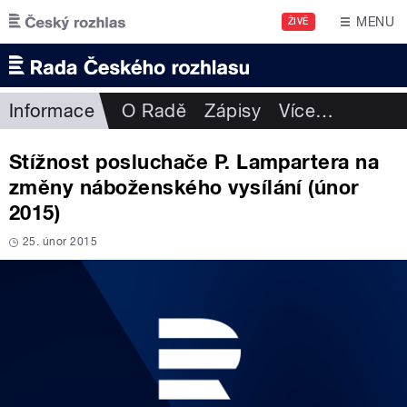
Přejít k hlavnímu obsahu
MENU
ŽIVĚ
Informace
O Radě
Zápisy
Více
…
Stížnost posluchače P. Lampartera na
změny náboženského vysílání (únor
2015)
25. únor 2015