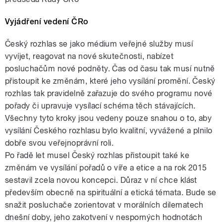
Vyjádření vedení ČRo
Český rozhlas se jako médium veřejné služby musí
vyvíjet, reagovat na nové skutečnosti, nabízet
posluchačům nové podněty. Čas od času tak musí nutně
přistoupit ke změnám, které jeho vysílání promění. Český
rozhlas tak pravidelně zařazuje do svého programu nové
pořady či upravuje vysílací schéma těch stávajících.
Všechny tyto kroky jsou vedeny pouze snahou o to, aby
vysílání Českého rozhlasu bylo kvalitní, vyvážené a plnilo
dobře svou veřejnoprávní roli.
Po řadě let musel Český rozhlas přistoupit také ke
změnám ve vysílání pořadů o víře a etice a na rok 2015
sestavil zcela novou koncepci. Důraz v ní chce klást
především obecně na spirituální a etická témata. Bude se
snažit posluchače zorientovat v morálních dilematech
dnešní doby, jeho zakotvení v nesporných hodnotách