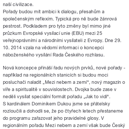
naší civilizace.
Pořady budou mít ambici k dialogu, přesahům a
společenským reflexím. Typická pro ně bude žánrová
pestrost. Podkladem pro tyto změny byl mimo jiné
průzkum Evropské vysílací unie (EBU) mezi 25
veřejnoprávními a národními vysílateli z Evropy. Dne 29.
10. 2014 vzala na vědomí informaci o koncepci
náboženského vysílání Rada Českého rozhlasu.
Nová koncepce přináší řadu nových prvků, nové pořady -
například na regionálních stanicích si budou moci
posluchači naladit „Mezi nebem a zemí“, nový magazín o
víře a spiritualitě v souvislostech. Dvojka bude zase v
neděli vysílat speciální formát pořadu „Jak to vidí“.
S kardinálem Dominikem Dukou jsme se přátelsky
rozloučili a dohodli se, že po čtyřech letech přestaneme
do programu zařazovat jeho pravidelné glosy. V
regionálním pořadu Mezi nebem a zemí však bude Český