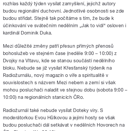
rozhlas každý týden vysílat zamyšlení, jejichž autory
budou regionální duchovní. Jednotlivé osobnosti se zde
budou střídat. Stejně tak počítáme s tím, že bude k
účinkování ve svátečním nedělním „Jak to vidí“ osloven i
kardinál Dominik Duka.
Mezi důležité změny patří přesun přímých přenosů
bohoslužeb ve stejném čase (neděle 9:00 – 10:00) z
Dvojky na Vltavu, kde se stanou součástí nedělního
bloku. Nebude se již vysílat Křesťanský týdeník na
Radiožurnálu, nový magazín o víře a spiritualitě v
souvislostech s názvem Mezi nebem a zemí si však
mohou posluchači naladit ve stejnou dobu (sobota 9:00 –
10:00) na regionálních stanicích ČRo.
Radiožurnál také nebude vysílat Doteky víry. S
moderátorkou Evou Hůlkovou a jejími hosty se však
budou posluchači dál setkávat v nedělních Hovorech na