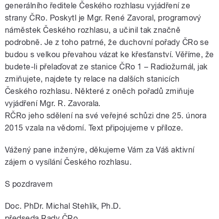
generálního ředitele Českého rozhlasu vyjádření ze
strany ČRo. Poskytl je Mgr. René Zavoral, programový
náměstek Českého rozhlasu, a učinil tak značně
podrobně. Je z toho patrné, že duchovní pořady ČRo se
budou s velkou převahou vázat ke křesťanství. Věříme, že
budete-li přelaďovat ze stanice ČRo 1 – Radiožurnál, jak
zmiňujete, najdete ty relace na dalších stanicích
Českého rozhlasu. Některé z oněch pořadů zmiňuje
vyjádření Mgr. R. Zavorala.
RČRo jeho sdělení na své veřejné schůzi dne 25. února
2015 vzala na vědomí. Text připojujeme v příloze.
Vážený pane inženýre, děkujeme Vám za Váš aktivní
zájem o vysílání Českého rozhlasu.
S pozdravem
Doc. PhDr. Michal Stehlík, Ph.D.
předseda Rady ČRo