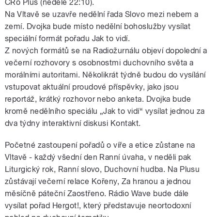
ČRo Plus (neděle 22:10).
Na Vltavě se uzavře nedělní řada Slovo mezi nebem a
zemí. Dvojka bude místo nedělní bohoslužby vysílat
speciální formát pořadu Jak to vidí.
Z nových formátů se na Radiožurnálu objeví dopolední a
večerní rozhovory s osobnostmi duchovního světa a
morálními autoritami. Několikrát týdně budou do vysílání
vstupovat aktuální proudové příspěvky, jako jsou
reportáž, krátký rozhovor nebo anketa. Dvojka bude
kromě nedělního speciálu „Jak to vidí“ vysílat jednou za
dva týdny interaktivní diskusi Kontakt.
Početné zastoupení pořadů o víře a etice zůstane na
Vltavě - každý všední den Ranní úvaha, v neděli pak
Liturgický rok, Ranní slovo, Duchovní hudba. Na Plusu
zůstávají večerní relace Kořeny, Za hranou a jednou
měsíčně páteční Zaostřeno. Rádio Wave bude dále
vysílat pořad Hergot!, který představuje neortodoxní