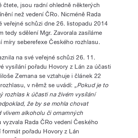
 čtete, jsou radní ohledně některých
ínění než vedení ČRo. Nicméně Rada
 veřejné schůzi dne 26. listopadu 2014
m tedy sdělení Mgr. Zavorala zasíláme
í míry seberefexe Českého rozhlasu.
nila na své veřejné schůzi 26. 11.
vé vysílání pořadu Hovory z Lán za účasti
iloše Zemana se vztahuje i článek 22
ozhlasu, v němž se uvádí:
„Pokud je to
ý rozhlas k účasti na živém vysílání
edpoklad, že by se mohla chovat
od vlivem alkoholu či omamných
 vyzvala Rada ČRo vedení Českého
í formát pořadu Hovory z Lán