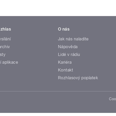
zhlas
O nás
ysílání
Jak nás naladíte
rchiv
Nápověda
sty
Lidé v rádiu
í aplikace
Kariéra
Kontakt
Rozhlasový poplatek
Coo