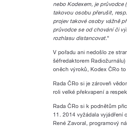
nebo Kodexem, je průvodce (
takovou osobu přerušit, resp.
projev takové osoby vážně př
průvodce se od chování či 
rozhlasu distancovat
.“
V pořadu ani nedošlo ze stra
šéfredaktorem Radiožurnálu)
oněch výroků, Kodex ČRo to 
Rada ČRo si je zároveň vědom
roli velké překvapení a respek
Rada ČRo si k podnětům přic
11. 2014 vyžádala vyjádření 
René Zavoral, programový ná