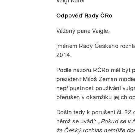
Vaigl Karel
Odpověď Rady ČRo
Vážený pane Vaigle,
jménem Rady Českého rozhlas
2014.
Podle názoru RČRo měl být př
prezident Miloš Zeman mod
nepřípustnost používání vulgá
přerušen v okamžiku jejich o
Došlo tedy k porušení čl. 22
němž se uvádí: „
Pokud se v ž
že Český rozhlas nemůže do