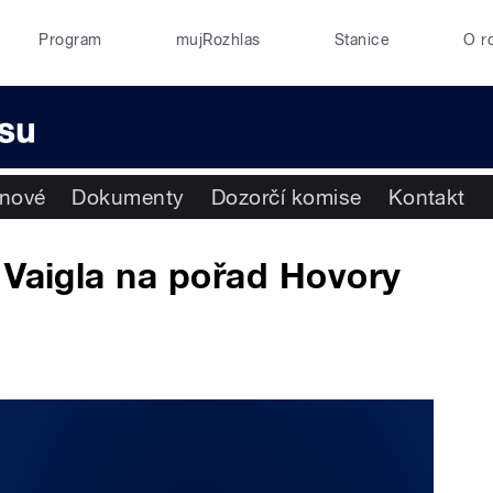
Program
mujRozhlas
Stanice
O r
enové
Dokumenty
Dozorčí komise
Kontakt
 Vaigla na pořad Hovory