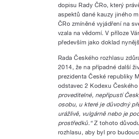
dopisu Rady ČRo, který právě
aspektů dané kauzy jiného m
ČRo zmíněné vyjádření na své
vzala na vědomí. V příloze Vá
především jako doklad nynějš
Rada Českého rozhlasu zdůraz
2014, že na případné další ži
prezidenta České republiky M
odstavec 2 Kodexu Českého r
proveditelné, nepřipustí Česk
osobu, u které je důvodný př
urážlivě, vulgárně nebo je p
prostředků.“
Z tohoto důvodu
rozhlasu, aby byl pro budouc