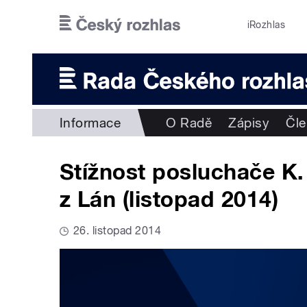
Přejít k hlavnímu obsahu
iRozhlas
Informace
O Radě
Zápisy
Čl
Stížnost posluchače K.
z Lán (listopad 2014)
26. listopad 2014