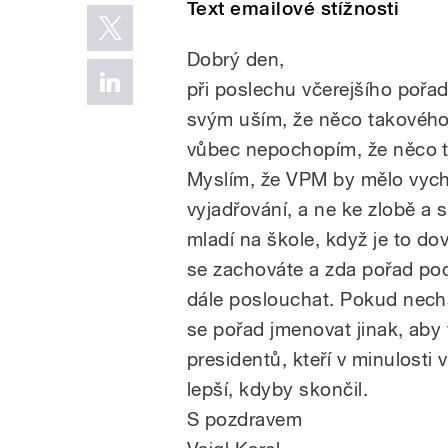
Text emailové stížnosti
Dobrý den,
při poslechu včerejšího pořa
svým uším, že něco takového
vůbec nepochopím, že něco t
Myslím, že VPM by mělo vychov
vyjadřování, a ne ke zlobě a 
mladí na škole, když je to do
se zachováte a zda pořad p
dále poslouchat. Pokud nechá
se pořad jmenovat jinak, ab
presidentů, kteří v minulosti
lepší, kdyby skončil.
S pozdravem