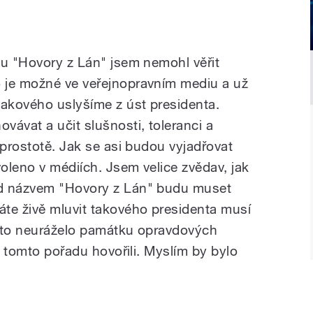
du "Hovory z Lán" jsem nemohl věřit
 je možné ve veřejnopravním mediu a už
akového uslyšíme z úst presidenta.
ávat a učit slušnosti, toleranci a
sprostotě. Jak se asi budou vyjadřovat
voleno v médiích. Jsem velice zvědav, jak
od názvem "Hovory z Lán" budu muset
te živě mluvit takového presidenta musí
y to neuráželo památku opravdových
 v tomto pořadu hovořili. Myslím by bylo