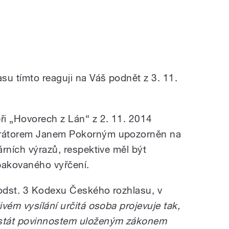
u tímto reaguji na Váš podnět z 3. 11.
i „Hovorech z Lán“ z 2. 11. 2014
erátorem Janem Pokorným upozorněn na
rních výrazů, respektive měl být
pakovaného vyřčení.
 odst. 3 Kodexu Českého rozhlasu, v
ivém vysílání určitá osoba projevuje tak,
stát povinnostem uloženým zákonem