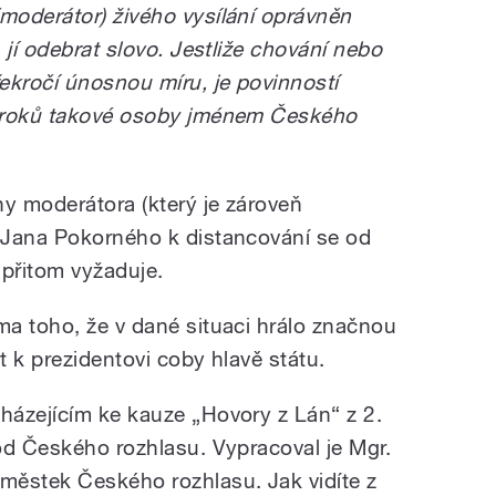
moderátor) živého vysílání oprávněn
 jí odebrat slovo. Jestliže chování nebo
ekročí únosnou míru, je povinností
výroků takové osoby jménem Českého
ny moderátora (který je zároveň
 Jana Pokorného k distancování se od
přitom vyžaduje.
a toho, že v dané situaci hrálo značnou
t k prezidentovi coby hlavě státu.
házejícím ke kauze „Hovory z Lán“ z 2.
od Českého rozhlasu. Vypracoval je Mgr.
městek Českého rozhlasu. Jak vidíte z