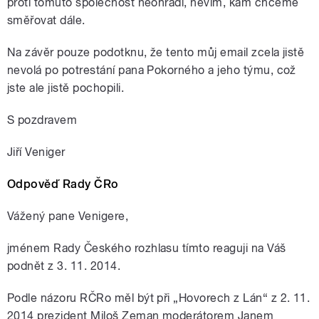
proti tomuto společnost neohradí, nevím, kam chceme
směřovat dále.
Na závěr pouze podotknu, že tento můj email zcela jistě
nevolá po potrestání pana Pokorného a jeho týmu, což
jste ale jistě pochopili.
S pozdravem
Jiří Veniger
Odpověď Rady ČRo
Vážený pane Venigere,
jménem Rady Českého rozhlasu tímto reaguji na Váš
podnět z 3. 11. 2014.
Podle názoru RČRo měl být při „Hovorech z Lán“ z 2. 11.
2014 prezident Miloš Zeman moderátorem Janem