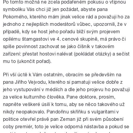
Po tomto možná ne zcela podařeném pokusu o vtipnou
symboliku Vás chci již jen požádat, abyste pana
Pokorného, kterého mám jinak velice rád a považuji ho za
jednoho z nejlepších moderátorů vůbec, upozornili, že v
případě, kdy se host jeho pořadu blíží svým projevem
opilému štamgastovi ve 4. cenové skupině, má právo či
spíše povinnost zachovat se jako číšník v takovém
zařízení: přestat hostovi nalévat (pokládat otázky) a sečíst
mu to (ukončit pořad).
Při vší úctě k Vám ostatním, obracím se především na
pana Jiřího Vejvodu, kterého si pamatuji velice dobře z
jeho vystupování v médiích a dle jeho projevu ho považuji
za velice kulturního člověka. Pane doktore, prosím,
napněte veškeré úsilí k tomu, aby se něco takového už
nikdy neopakovalo. Pandořinu skříňku s vulgaritami v
politice otevřel právě pan Zeman již při svém působení
coby premiér, toto je velice odporná nástavba a pokud se