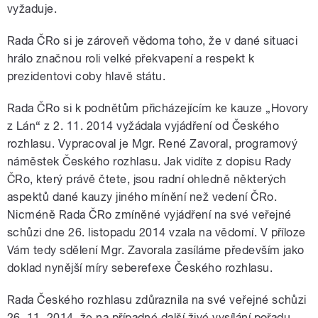
vyžaduje.
Rada ČRo si je zároveň vědoma toho, že v dané situaci
hrálo značnou roli velké překvapení a respekt k
prezidentovi coby hlavě státu.
Rada ČRo si k podnětům přicházejícím ke kauze „Hovory
z Lán“ z 2. 11. 2014 vyžádala vyjádření od Českého
rozhlasu. Vypracoval je Mgr. René Zavoral, programový
náměstek Českého rozhlasu. Jak vidíte z dopisu Rady
ČRo, který právě čtete, jsou radní ohledně některých
aspektů dané kauzy jiného mínění než vedení ČRo.
Nicméně Rada ČRo zmíněné vyjádření na své veřejné
schůzi dne 26. listopadu 2014 vzala na vědomí. V příloze
Vám tedy sdělení Mgr. Zavorala zasíláme především jako
doklad nynější míry seberefexe Českého rozhlasu.
Rada Českého rozhlasu zdůraznila na své veřejné schůzi
26. 11. 2014, že na případné další živé vysílání pořadu