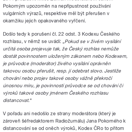
Pokorným upozorněn na nepřípustnost používání
vulgárních výrazů, respektive měl být přerušen v
okamžiku jejich opakovaného vyřčení.
Došlo tedy k porušení čl. 22 odst. 3 Kodexu Českého
rozhlasu, v němž se uvádí: „
Pokud se v živém vysílání
určitá osoba projevuje tak, že Český rozhlas nemůže
dostát povinnostem uloženým zákonem nebo Kodexem,
je průvodce (moderátor) živého vysílání oprávněn
takovou osobu přerušit, resp. jí odebrat slovo. Jestliže
chování nebo projev takové osoby vážně překročí
únosnou míru, je povinností průvodce se od chování či
výroků takové osoby jménem Českého rozhlasu
distancovat
.“
V pořadu ani nedošlo ze strany moderátora (který je
zároveň šéfredaktorem Radiožurnálu) Jana Pokorného k
distancování se od oněch výroků, Kodex ČRo to přitom