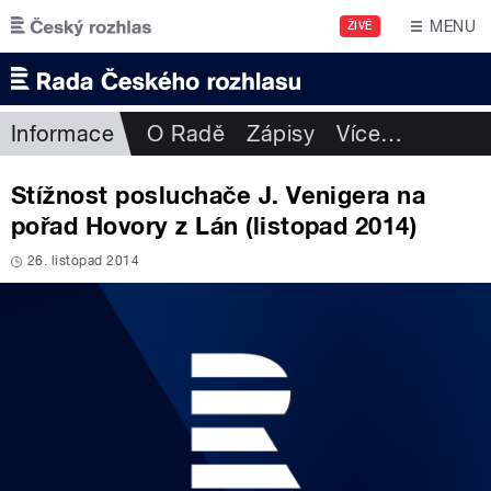
Přejít k hlavnímu obsahu
MENU
ŽIVĚ
Informace
O Radě
Zápisy
Více
…
Stížnost posluchače J. Venigera na
pořad Hovory z Lán (listopad 2014)
26. listopad 2014