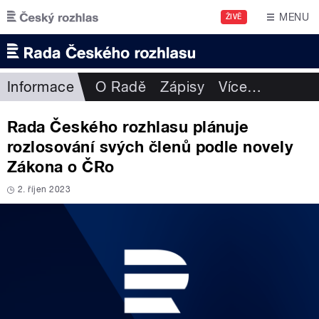
Přejít k hlavnímu obsahu
MENU
ŽIVĚ
Informace
O Radě
Zápisy
Více
…
Rada Českého rozhlasu plánuje
rozlosování svých členů podle novely
Zákona o ČRo
2. říjen 2023