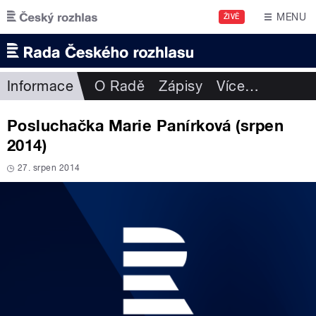
Přejít k hlavnímu obsahu
MENU
ŽIVĚ
Informace
O Radě
Zápisy
Více
…
Posluchačka Marie Panírková (srpen
2014)
27. srpen 2014