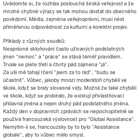
Uvědomte si, že rozhlas poslouchá široká veřejnost a že
mnohé chybné výrazy se tak mohou dostat do obecného
povědomí. Média, zejména veřejnoprávní, musí nést
přiměřenou odpovědnost za kulturní a korektní projev.
Příklady z různých soudků:
Nesprávné skloňování často užívaných podstatných
jmen "nemoc" a "práce" se stává téměř pravidlem.
Trvale se plete třetí a čtvrtý pád zájmena "já".
Za uši mě tahají rčení "jsem za to rád", "budu se
účastnit". Vůbec, jakoby mnozí moderátoři chyběli ve
škole, když se braly slovesné vidy. Možná že také chyběli
ve škole, když se probíralo, že existují přivlastňovací
přídavná jména a nejen druhý pád podstatného jména.
Každý den v dopravních zprávách se nepochopitelně se
používá francouzská výslovnost pro "Global Assistance".
Nemýlím-li se, francouzsky by to bylo "Assistance
globale", aby to vůbec mělo smysl.