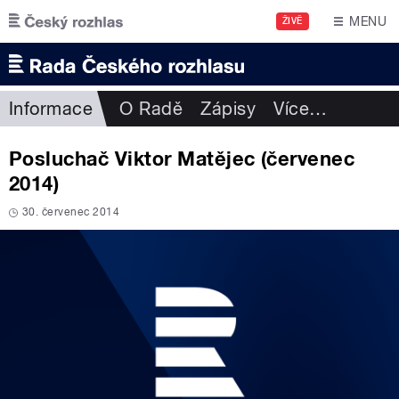
Přejít k hlavnímu obsahu
MENU
ŽIVĚ
Informace
O Radě
Zápisy
Více
…
Posluchač Viktor Matějec (červenec
2014)
30. červenec 2014