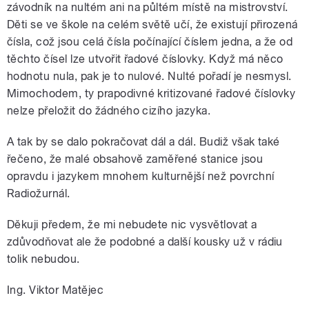
závodník na nultém ani na půltém místě na mistrovství.
Děti se ve škole na celém světě učí, že existují přirozená
čísla, což jsou celá čísla počínající číslem jedna, a že od
těchto čísel lze utvořit řadové číslovky. Když má něco
hodnotu nula, pak je to nulové. Nulté pořadí je nesmysl.
Mimochodem, ty prapodivné kritizované řadové číslovky
nelze přeložit do žádného cizího jazyka.
A tak by se dalo pokračovat dál a dál. Budiž však také
řečeno, že malé obsahově zaměřené stanice jsou
opravdu i jazykem mnohem kulturnější než povrchní
Radiožurnál.
Děkuji předem, že mi nebudete nic vysvětlovat a
zdůvodňovat ale že podobné a další kousky už v rádiu
tolik nebudou.
Ing. Viktor Matějec