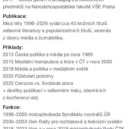
předmětů na Národohospodářské fakultě VŠE Praha
Publikace:
Mezi léty 1996–2026 vydal cca 40 knižních titulů
odborné literatury a popularizačních titulů, vesměs
z oboru média a žurnalistika.
Příklady:
2013 Česká politika a média po roce 1989
2015 Mediální manipulace a krize v ČT v roce 2000
2018 Média a politika v mediálním světě
2020 Půlstoletí polotmy
2025 Cenzura vs. Svoboda slova
+ desítky publikací v odborném tisku, sbornících
z konferencí atd.
Funkce:
1998
–
2000 místopředseda Syndikátu novinářů ČR
2000
–
2003 člen Rady pro rozhlasové a televizní vysílání
2018
–
2023 člen a v roce 2019 místopředseda Rady ČTK