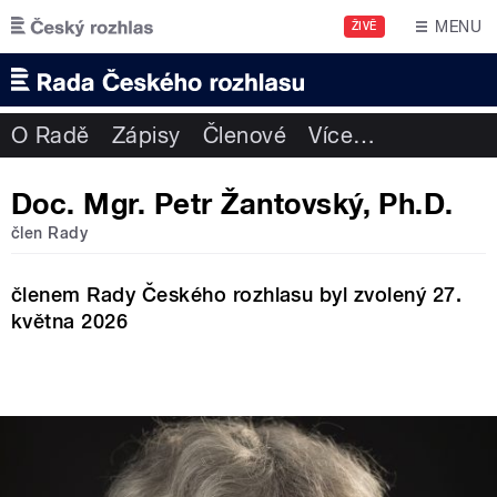
Přejít k hlavnímu obsahu
MENU
ŽIVĚ
O Radě
Zápisy
Členové
Více
…
Doc. Mgr. Petr Žantovský, Ph.D.
člen Rady
členem Rady Českého rozhlasu byl zvolený 27.
května 2026