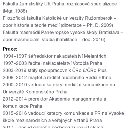
Fakulta žurnalistiky UK Praha, rozhlasová specializace
(Mgr. 1988)
Filozofická fakulta Katolické univerzity Ružomberok –
obor historie a teorie médií (dizertace – Ph. D. 2009)
Fakulta masmédií Panevropské vysoké školy Bratislava –
obor masmediální studia (habilitace – doc. 2016)
Praxe:
1994
–
1997 šéfredaktor nakladatelství Melantrich
1997
–
2003 ředitel nakladatelství Votobia Praha
2003-2019 stálý spolupracovník ČRo 6/ČRo Plus
2008
–
2012 majitel a ředitel hudebního Rádia Ethno
2000
–
2010 vedoucí katedry mediální komunikace na
Univerzitě Komenského Praha
2012
–
2014 prorektor Akademie managementu a
komunikace Praha
2015
–
2016 vedoucí katedry komunikace a PR na Vysoké
škole mezinárodních a veřejných vztahů Praha
2017 – dosud garant a pedagog žurnalistických