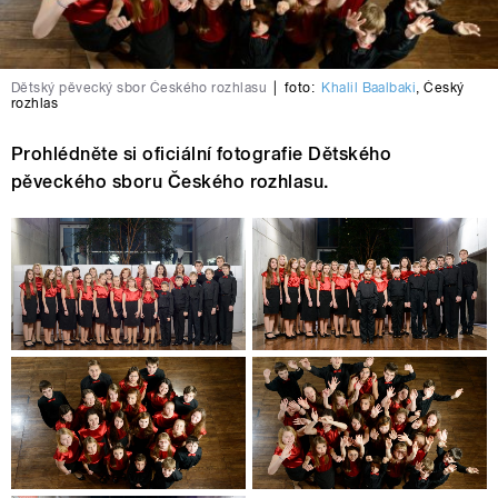
Dětský pěvecký sbor Českého rozhlasu
|
foto:
Khalil Baalbaki
,
Český
rozhlas
Prohlédněte si oficiální fotografie Dětského
pěveckého sboru Českého rozhlasu.