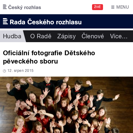
Přejít k hlavnímu obsahu
MENU
ŽIVĚ
Hudba
O Radě
Zápisy
Členové
Více
…
Oficiální fotografie Dětského
pěveckého sboru
12. srpen 2015