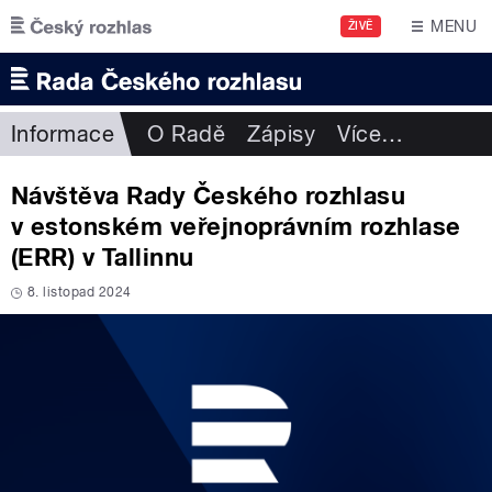
Přejít k hlavnímu obsahu
MENU
ŽIVĚ
Informace
O Radě
Zápisy
Více
…
Návštěva Rady Českého rozhlasu
v estonském veřejnoprávním rozhlase
(ERR) v Tallinnu
8. listopad 2024