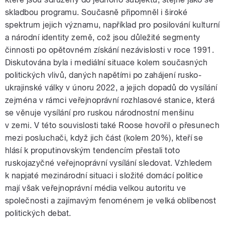
skladbou programu. Současně připomněl i široké
spektrum jejich významu, například pro posilování kulturní
a národní identity země, což jsou důležité segmenty
činnosti po opětovném získání nezávislosti v roce 1991.
Diskutována byla i mediální situace kolem současných
politických vlivů, daných napětími po zahájení rusko-
ukrajinské války v únoru 2022, a jejich dopadů do vysílání
zejména v rámci veřejnoprávní rozhlasové stanice, která
se věnuje vysílání pro ruskou národnostní menšinu
v zemi. V této souvislosti také Roose hovořil o přesunech
mezi posluchači, když jich část (kolem 20%), kteří se
hlásí k proputinovským tendencím přestali toto
ruskojazyčné veřejnoprávní vysílání sledovat. Vzhledem
k napjaté mezinárodní situaci i složité domácí politice
mají však veřejnoprávní média velkou autoritu ve
společnosti a zajímavým fenoménem je velká oblíbenost
politických debat.