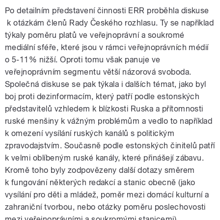
Po detailním představení činnosti ERR proběhla diskuse
k otázkám členů Rady Českého rozhlasu. Ty se například
týkaly poměru platů ve veřejnoprávní a soukromé
mediální sféře, které jsou v rámci veřejnoprávních médií
o 5-11% nižší. Oproti tomu však panuje ve
veřejnoprávním segmentu větší názorová svoboda.
Společná diskuse se pak týkala i dalších témat, jako byl
boj proti dezinformacím, který patří podle estonských
představitelů vzhledem k blízkosti Ruska a přítomnosti
ruské menšiny k vážným problémům a vedlo to například
k omezení vysílání ruských kanálů s politickým
zpravodajstvím. Současně podle estonských činitelů patří
k velmi oblíbeným ruské kanály, které přinášejí zábavu.
Kromě toho byly zodpovězeny další dotazy směrem
k fungování některých redakcí a stanic obecně (jako
vysílání pro děti a mládež, poměr mezi domácí kulturní a
zahraniční tvorbou, nebo otázky poměru poslechovosti
mezi veřejnoprávními a soukromými stanicemi).