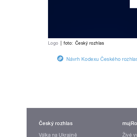
Logo
|
foto:
Český rozhlas
Návrh Kodexu Českého rozhlas
Český rozhlas
mujRo
Válka na Ukrajině
Živé v