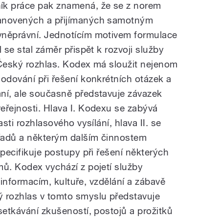
k práce pak znamená, že se z norem
tanovených a přijímaných samotným
vněprávní. Jednotícím motivem formulace
 se stal záměr přispět k rozvoji služby
 Český rozhlas. Kodex má sloužit nejenom
odování při řešení konkrétních otázek a
ní, ale současně představuje závazek
eřejnosti. Hlava I. Kodexu se zabývá
asti rozhlasového vysílání, hlava II. se
řadů a některým dalším činnostem
specifikuje postupy při řešení některých
mů. Kodex vychází z pojetí služby
 k informacím, kultuře, vzdělání a zábavě
ý rozhlas v tomto smyslu představuje
setkávání zkušeností, postojů a prožitků