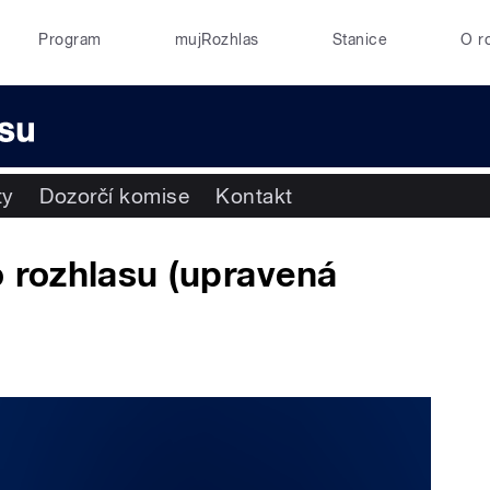
Program
mujRozhlas
Stanice
O r
ty
Dozorčí komise
Kontakt
rozhlasu (upravená