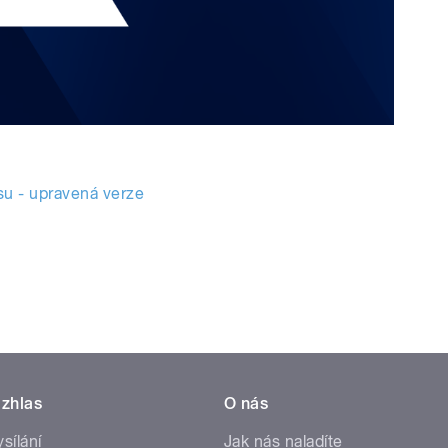
u - upravená verze
zhlas
O nás
ysílání
Jak nás naladíte