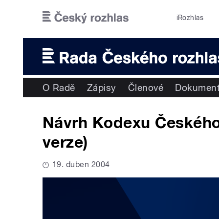
Přejít k hlavnímu obsahu
iRozhlas
O Radě
Zápisy
Členové
Dokumen
Návrh Kodexu Českého 
verze)
19. duben 2004