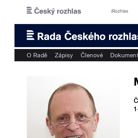
Přejít k hlavnímu obsahu
iRozhlas
O Radě
Zápisy
Členové
Dokumen
Č
1