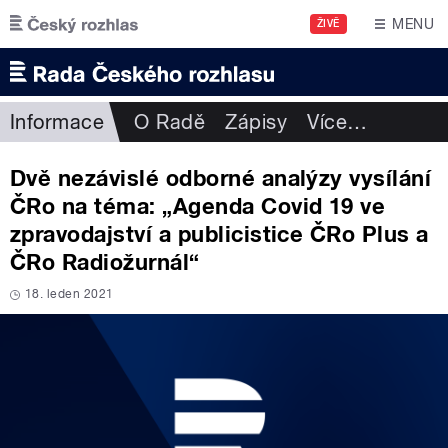
Přejít k hlavnímu obsahu
MENU
ŽIVĚ
Informace
O Radě
Zápisy
Více
…
Dvě nezávislé odborné analýzy vysílání
ČRo na téma: „Agenda Covid 19 ve
zpravodajství a publicistice ČRo Plus a
ČRo Radiožurnál“
18. leden 2021