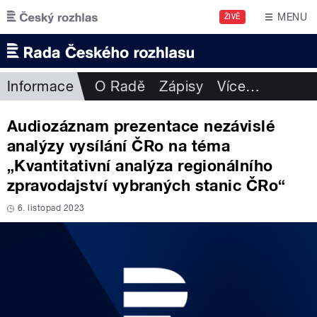
Přejít k hlavnímu obsahu
MENU
ŽIVĚ
Informace
O Radě
Zápisy
Více
…
Audiozáznam prezentace nezávislé
analýzy vysílání ČRo na téma
„Kvantitativní analýza regionálního
zpravodajství vybraných stanic ČRo“
6. listopad 2023