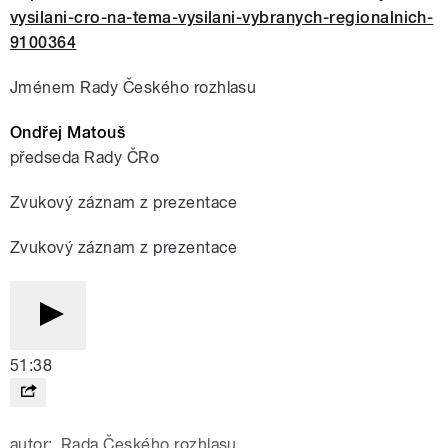
vysilani-cro-na-tema-vysilani-vybranych-regionalnich-
9100364
Jménem Rady Českého rozhlasu
Ondřej Matouš
předseda Rady ČRo
Zvukový záznam z prezentace
Zvukový záznam z prezentace
51:38
autor:
Rada Českého rozhlasu