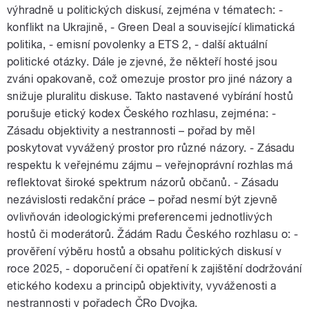
výhradně u politických diskusí, zejména v tématech: -
konflikt na Ukrajině, - Green Deal a související klimatická
politika, - emisní povolenky a ETS 2, - další aktuální
politické otázky. Dále je zjevné, že někteří hosté jsou
zváni opakovaně, což omezuje prostor pro jiné názory a
snižuje pluralitu diskuse. Takto nastavené vybírání hostů
porušuje etický kodex Českého rozhlasu, zejména: -
Zásadu objektivity a nestrannosti – pořad by měl
poskytovat vyvážený prostor pro různé názory. - Zásadu
respektu k veřejnému zájmu – veřejnoprávní rozhlas má
reflektovat široké spektrum názorů občanů. - Zásadu
nezávislosti redakční práce – pořad nesmí být zjevně
ovlivňován ideologickými preferencemi jednotlivých
hostů či moderátorů. Žádám Radu Českého rozhlasu o: -
prověření výběru hostů a obsahu politických diskusí v
roce 2025, - doporučení či opatření k zajištění dodržování
etického kodexu a principů objektivity, vyváženosti a
nestrannosti v pořadech ČRo Dvojka.