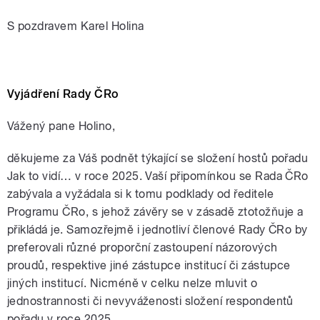
S pozdravem Karel Holina
Vyjádření Rady ČRo
Vážený pane Holino,
děkujeme za Váš podnět týkající se složení hostů pořadu
Jak to vidí… v roce 2025. Vaší připomínkou se Rada ČRo
zabývala a vyžádala si k tomu podklady od ředitele
Programu ČRo, s jehož závěry se v zásadě ztotožňuje a
přikládá je. Samozřejmě i jednotliví členové Rady ČRo by
preferovali různé proporční zastoupení názorových
proudů, respektive jiné zástupce institucí či zástupce
jiných institucí. Nicméně v celku nelze mluvit o
jednostrannosti či nevyváženosti složení respondentů
pořadu v roce 2025.