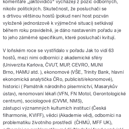
komentáře „jaktovidičů“ vycházejí z pozic odborných,
nikoliv politických. Skutečnost, že posluchači se
s drtivou většinou hostů (pokud není host pozván
vyloženě jednorázově k výjimečné situaci) setkávají
během roku pravidelně, je dáno nastavením pořadu a je
to jeho záměrné specifikum, které posluchači kvitují.
V loňském roce se vystřídalo v pořadu Jak to vidí 63
hostů, mezi nimi odborníci z akademické sféry
(Univerzita Karlova, ČVUT, MUP, CEVRO, MUNI
Brno, HAMU atd. ), ekonomové (VŠE, Trinity Bank, hlavní
ekonomická analytička ČRo, publicisti/ekonomové),
historici ( Památník národního písemnictví, Masarykův
ústav), renomovaní lékaři (VFN, FN Motol, Gerontologické
centrum), sociologové (CVVM, NMS),
zástupci významných kulturních institucí (Česká
filharmonie, KVIFF), vědci (Akademie věd), odborníci na
problematiku životního prostředí (ČHMÚ, MFF UK),