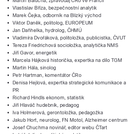
Martin Balucha, zpravodaj ČRo ve Francii
Vlastislav Bříza, bezpečnostní analytik
Marek Čejka, odborník na Blízký východ
Viktor Daněk, politolog, EUROPEUM
Jan Daňhelka, hydrolog, ČHMÚ
Vladimíra Dvořáková, politoložka, publicistka, ČVUT
Tereza Friedrichová socioložka, analytička NMS
Jiří Gavor, energetik
Marcela Hájková historička, expertka na dílo TGM
Martin Hála, sinolog
Petr Hartman, komentátor ČRo
Denisa Hejlová, expertka strategické komunikace a
PR
Richard Hindls ekonom, statistik
Jiří Hlaváč hudebník, pedagog
Iva Holmerová, gerontoložka, pedagožka
Jakub Hort, neurolog, FN Motol, Alzheimer centrum
Josef Chuchma novinář, editor webu ČTart