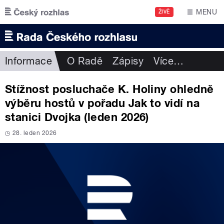
Přejít k hlavnímu obsahu
MENU
ŽIVĚ
Informace
O Radě
Zápisy
Více
…
Stížnost posluchače K. Holiny ohledně
výběru hostů v pořadu Jak to vidí na
stanici Dvojka (leden 2026)
28. leden 2026