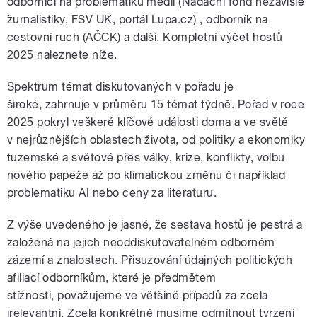
odborníci na problematiku médií (Nadační fond nezávislé
žurnalistiky, FSV UK, portál Lupa.cz) , odborník na
cestovní ruch (AČCK) a další. Kompletní výčet hostů
2025 naleznete níže.
Spektrum témat diskutovaných v pořadu je
široké, zahrnuje v průměru 15 témat týdně. Pořad v roce
2025 pokryl veškeré klíčové události doma a ve světě
v nejrůznějších oblastech života, od politiky a ekonomiky
tuzemské a světové přes války, krize, konflikty, volbu
nového papeže až po klimatickou změnu či například
problematiku AI nebo ceny za literaturu.
Z výše uvedeného je jasné, že sestava hostů je pestrá a
založená na jejich neoddiskutovatelném odborném
zázemí a znalostech. Přisuzování údajných politických
afiliací odborníkům, které je předmětem
stížnosti, považujeme ve většině případů za zcela
irelevantní. Zcela konkrétně musíme odmítnout tvrzení