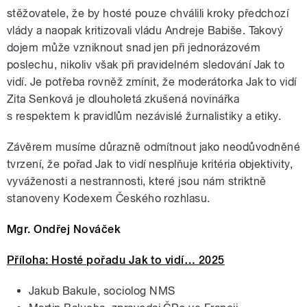
stěžovatele, že by hosté pouze chválili kroky předchozí
vlády a naopak kritizovali vládu Andreje Babiše. Takový
dojem může vzniknout snad jen při jednorázovém
poslechu, nikoliv však při pravidelném sledování Jak to
vidí. Je potřeba rovněž zmínit, že moderátorka Jak to vidí
Zita Senková je dlouholetá zkušená novinářka
s respektem k pravidlům nezávislé žurnalistiky a etiky.
Závěrem musíme důrazně odmítnout jako neodůvodněné
tvrzení, že pořad Jak to vidí nesplňuje kritéria objektivity,
vyváženosti a nestrannosti, které jsou nám striktně
stanoveny Kodexem Českého rozhlasu.
Mgr. Ondřej Nováček
Příloha: Hosté pořadu Jak to vidí… 2025
Jakub Bakule, sociolog NMS